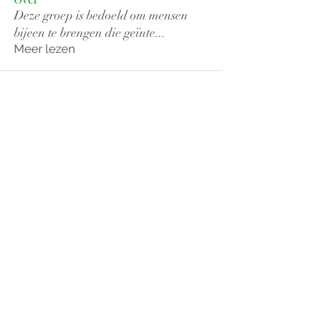
Deze groep is bedoeld om mensen
bijeen te brengen die geïnte
...
Meer lezen
Leden van het Forum Techniek
Paul Overbekking
Volgen
jan schouten
Volgen
jan schouten
Hannes Stg
Volgen
Cees den Haan
Volgen
Cees den Haan
Cor Klous
Volgen
Cor Klous
Alle Leden van het Forum Techniek
(17) bekijken