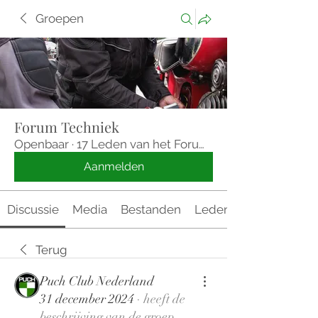
Groepen
Forum Techniek
Openbaar
·
17 Leden van het Forum Techniek
Aanmelden
Discussie
Media
Bestanden
Leden
Terug
Puch Club Nederland
31 december 2024
·
heeft de
beschrijving van de groep