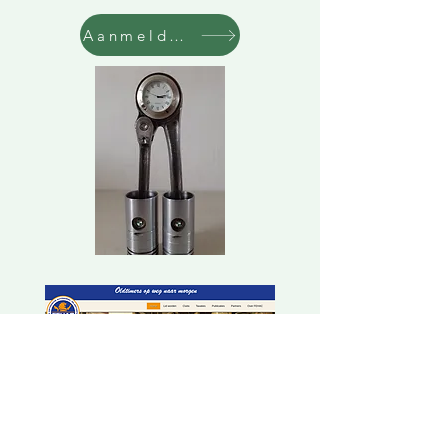
Aanmelden
Dit zijn geestverwanten waar we
warm contact mee hebben