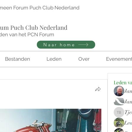
meen Forum Puch Club Nederland
um Puch Club Nederland
den van het PCN Forum
Naar home
Bestanden
Leden
Over
Evenemen
Leden v
Jan
Jan
Tje
Tjeerd B
Leo