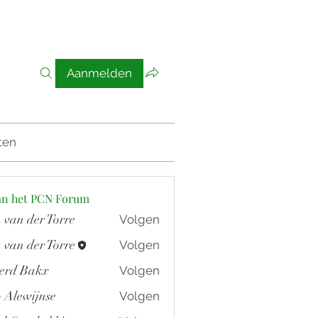
Aanmelden
ten
an het PCN Forum
 van der Torre
Volgen
 van der Torre
Volgen
erd Bakx
Volgen
akx
 Alewijnse
Volgen