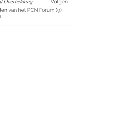
l Overbekking
Volgen
den van het PCN Forum (9)
n