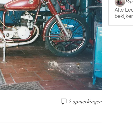
Pau
Alle Le
bekijke
2 opmerkingen