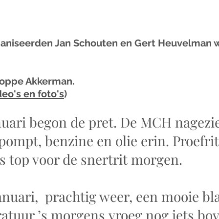
 NaN uit 5 sterren.
.
Foppe Akkerman.
ideo's en foto's
)
nuari begon de pret. De MCH nagezie
mpt, benzine en olie erin. Proefrit
s top voor de snertrit morgen.
anuari,  prachtig weer, een mooie b
atuur ’s morgens vroeg nog iets bov