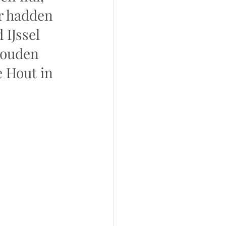
r hadden 
IJssel 
zouden 
 Hout in 
 