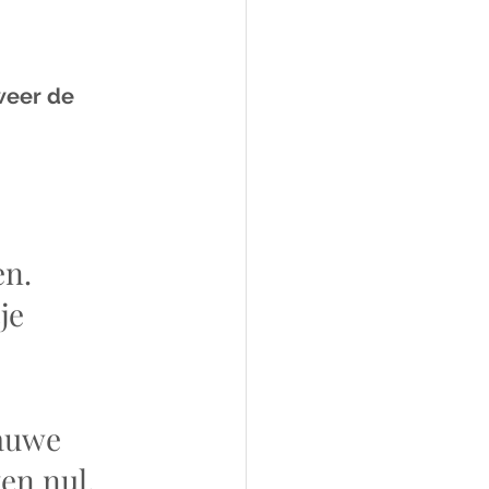
n. 
je 
lauwe 
en nul, 