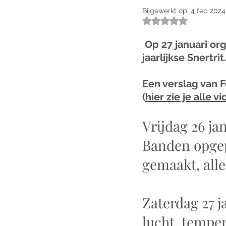
Bijgewerkt op:
4 feb 2024
Beoordeeld met
 Op 27 januari organiseerden Jan Schouten en Gert Heuvelman weer de 
jaarlijkse Snertrit
Een verslag van 
(
hier zie je alle v
Vrijdag 26 ja
Banden opgepo
gemaakt, alle
Zaterdag 27 j
lucht, temper