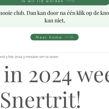
Ik wil lid worden
ooie club. Dan kan door na één klik op de knop
kan niet,
Naar home
and
3 feb 2024
3 minuten om te lezen
 in 2024 we
Snertrit!