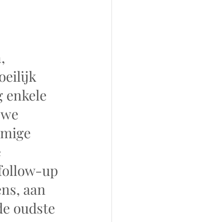
, 
eilijk 
g enkele 
 we 
amige 
 
follow-up 
ns, aan 
de oudste 