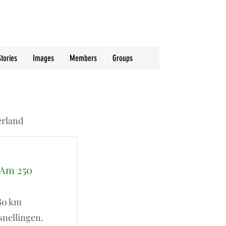
Stories
Images
Members
Groups
erland
-Am 250
980 km
snellingen.