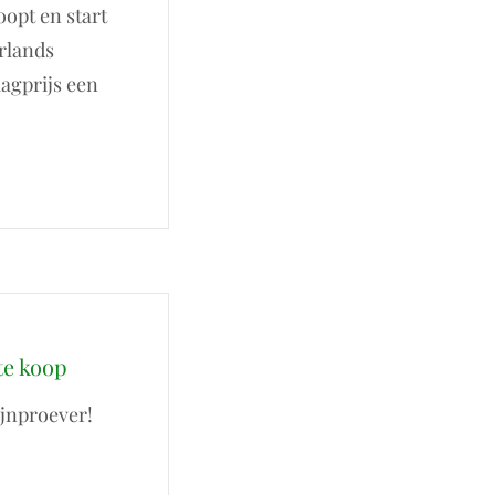
oopt en start
rlands
agprijs een
te koop
ijnproever!