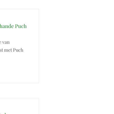
rhande Puch
e van
at met Puch