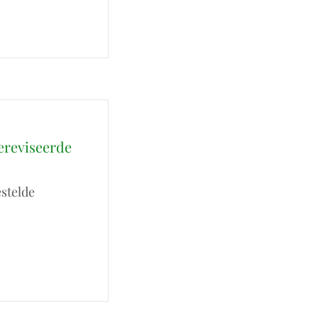
ereviseerde
estelde