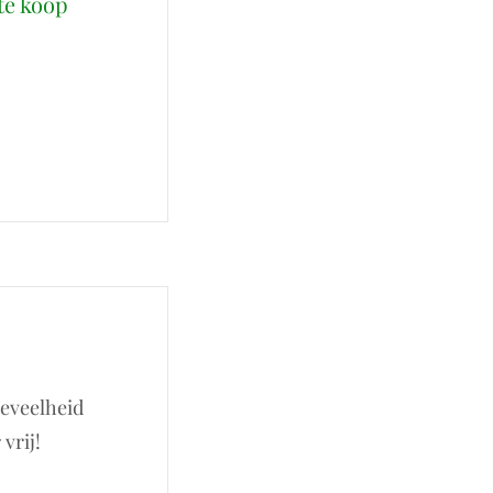
te koop
oeveelheid
vrij!