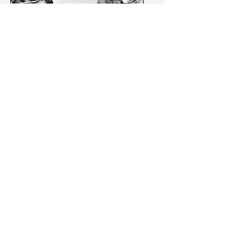
Een jubileumweek om
nooit te vergeten!
Mon 14 Sept
More info
RSVP