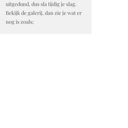
uitgedund, dus sla tijdig je slag.
Bekijk de galerij, dan zie je wat er
nog is zoals;
Eén van de twee complete blokken.
Op te halen voor slechts € 450.
Nog wat losse
bezienswaardigheden voor de
hoogste bieder.
Voor contact met Harm Jan klik je
op:
harmjan1948@gmail.com
< Vorige advertentie