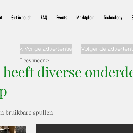
ut
Get in touch
FAQ
Events
Marktplein
Technology
< Vorige advertentie
Volgende advertent
Lees meer >
 heeft diverse onderd
op
an bruikbare spullen