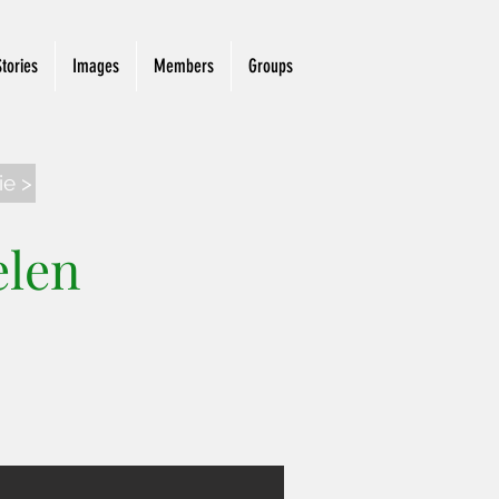
Stories
Images
Members
Groups
ie >
elen