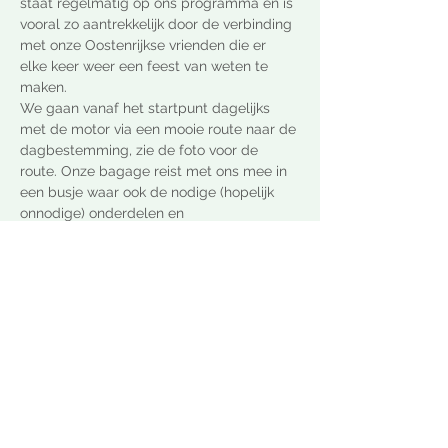
staat regelmatig op ons programma en is 
vooral zo aantrekkelijk door de verbinding 
met onze Oostenrijkse vrienden die er 
elke keer weer een feest van weten te 
maken.
We gaan vanaf het startpunt dagelijks 
met de motor via een mooie route naar de 
dagbestemming, zie de foto voor de 
route. Onze bagage reist met ons mee in 
een busje waar ook de nodige (hopelijk 
onnodige) onderdelen en 
gereedschappen in worden meegesjouwd,
Veiligheid en gezelligheid zijn de 
sleutelwooorden van deze tradioneel 
inspirerende reis.Meld je aan en laat 
weten dat je meegaat! Dat kan hier of 
direct bij Foppe Akkerman.