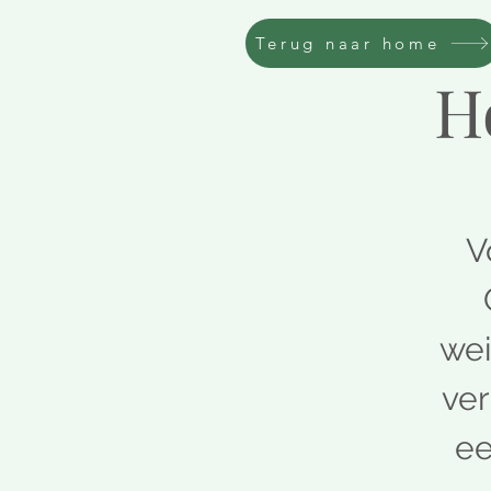
Terug naar home
H
V
wei
ver
ee