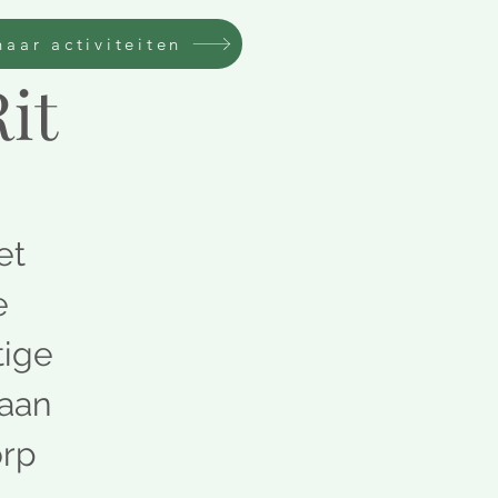
naar activiteiten
it
et
e
tige
 aan
orp