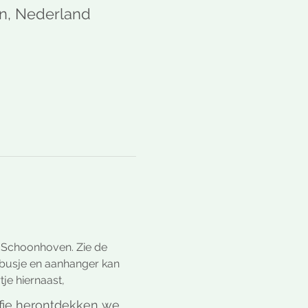
en, Nederland
n Schoonhoven. Zie de 
, busje en aanhanger kan 
tje hiernaast,
ffie herontdekken we 