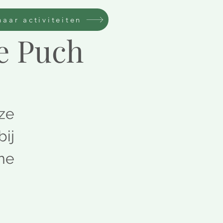
naar activiteiten
e Puch
ze
bij
me