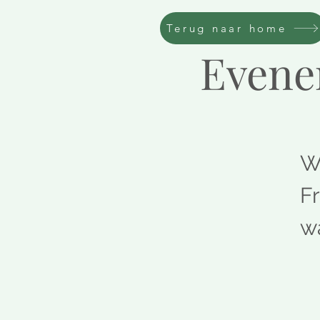
Terug naar home
Evene
W
Fr
w