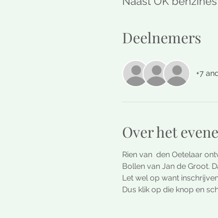
Naast OK benzinest
Deelnemers
+7 an
Over het even
Rien van  den Oetelaar ontv
Bollen van Jan de Groot. 
Let wel op want inschrijve
Dus klik op die knop en sch