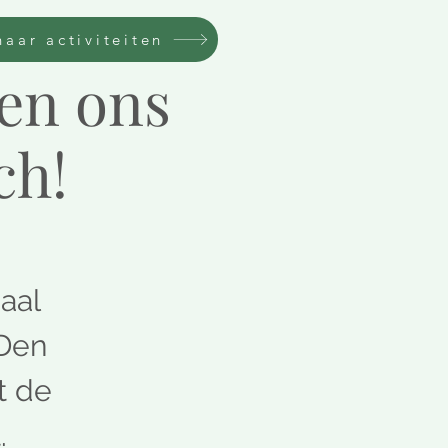
naar activiteiten
ken ons
ch!
maal
 Den
t de
.