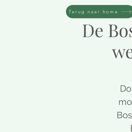
Terug naar home
De Bos
we
Dor
moo
Bos