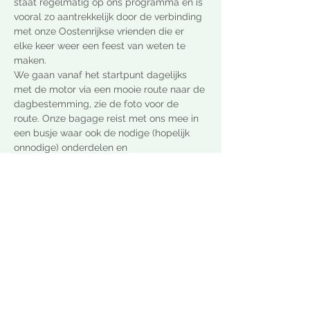
staat regelmatig op ons programma en is 
vooral zo aantrekkelijk door de verbinding 
met onze Oostenrijkse vrienden die er 
elke keer weer een feest van weten te 
maken.
We gaan vanaf het startpunt dagelijks 
met de motor via een mooie route naar de 
dagbestemming, zie de foto voor de 
route. Onze bagage reist met ons mee in 
een busje waar ook de nodige (hopelijk 
onnodige) onderdelen en 
gereedschappen in worden meegesjouwd,
Veiligheid en gezelligheid zijn de 
sleutelwooorden van deze tradioneel 
inspirerende reis.Meld je aan en laat 
weten dat je meegaat! Dat kan hier of 
direct bij Foppe Akkerman.