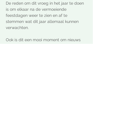
De reden om dit vroeg in het jaar te doen 
is om elkaar na de vermoeiende 
feestdagen weer te zien en af te 
stemmen wat dit jaar allemaal kunnen 
verwachten. 
Ook is dit een mooi moment om nieuws 
vanuit de leden en het bestuur te 
bespreken en ideeën en gedachten die er 
leven met elkaar te delen.
In verband met de voorbereiding is het 
handig om te weten hoeveel mensen er 
van plan zijn te komen. Dat bijhouden 
gaat het gemakkelijkst als je je inschrijft. 
Dat gaat heel simpel en vanaf dat 
moment krijg je alle mogelijke wijzigingen 
direct in je mail. Dat is makkelijk…
Show More