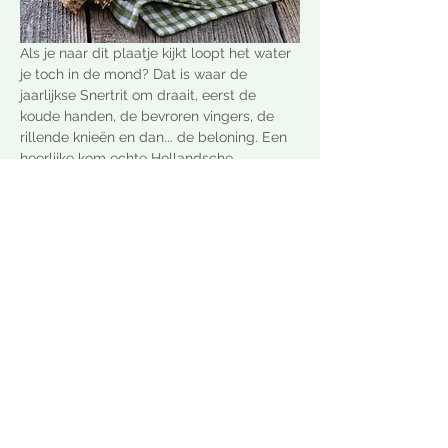
Als je naar dit plaatje kijkt loopt het water 
je toch in de mond? Dat is waar de 
jaarlijkse Snertrit om draait, eerst de 
koude handen, de bevroren vingers, de 
rillende knieën en dan... de beloning. Een 
heerlijke kom echte Hollandsche 
erwtensoep! 
En natuurlijk de altijd weer loskomende 
verhalen en gesprekken tussen mensen 
met dezelfde passie. 
Schrijf je in en we gaan op stap.
Share this event