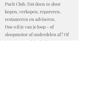
Puch Club. Dat doen ze door
kopen, verkopen, repareren,
restaureren en adviseren.
Dus wil je van je loop - of
sloopmotor of onderdelen af? Of
ben je op zoek? Of wil je gewoon
meer weten?
Ga dan naar
https://conlibris.wixsite.com/welto
r
en de rest volgt vanzelf.
Koop je iets bij ons? Dan krijg je er
meteen een jaar lidmaatschap van
de Puch Club Nederland bij
cadeau!