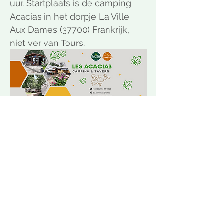
uur. Startplaats is de camping 
Acacias in het dorpje La Ville 
Aux Dames (37700) Frankrijk, 
niet ver van Tours.  
LET OP, je moet zelf je 
accommodatie (stacaravan, 
camper of tentplaats) 
reserveren. Dat kan op de 
camping Les Acacias als je er 
tenminste op tijd bij bent. In 
bijgaand document vind je nog 
wat nuttige informatie.