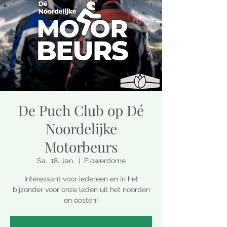
De Puch Club op Dé
Noordelijke
Motorbeurs
Sa., 18. Jan.
  |  
Flowerdome
Interessant voor iedereen en in het
bijzonder voor onze leden uit het noorden
en oosten!