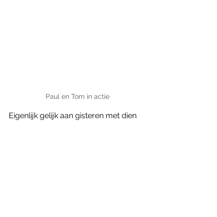
Paul en Tom in actie
Eigenlijk gelijk aan gisteren met dien 
verstande dat er nu meer bezoekers 
waren dan op zaterdag, in ieder geval 
zo leek het en nu waren we wel op tijd 
aanwezig. Gezellig druk, praktisch de 
gehele dag. Zo rond 16.00 werd het 
wat rustiger en zijn we voorzichtig 
begonnen om de boel te demonteren. 
Gelukkig stonden onze aanhangers 