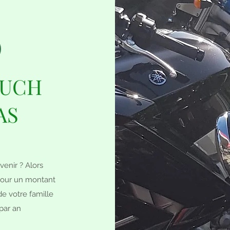
PUCH
AS
enir ? Alors
pour un montant
e votre famille
par an