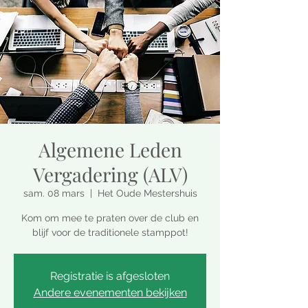
Algemene Leden
Vergadering (ALV)
sam. 08 mars
  |  
Het Oude Mestershuis
Kom om mee te praten over de club en
blijf voor de traditionele stamppot!
Registratie is afgesloten
Andere evenementen bekijken