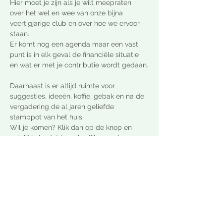
Hier moet je zijn als je wilt meepraten 
over het wel en wee van onze bijna 
veertigjarige club en over hoe we ervoor 
staan. 
Er komt nog een agenda maar een vast 
punt is in elk geval de financiële situatie 
en wat er met je contributie wordt gedaan.
Daarnaast is er altijd ruimte voor 
suggesties, ideeën, koffie, gebak en na de 
vergadering de al jaren geliefde 
stamppot van het huis.
Wil je komen? Klik dan op de knop en 
schrijf je in, dat is makkelijk voor de 
organisatie en voor jou een fluitje van een 
cent.
Graag tot ziens op 8 maart
Afficher plus